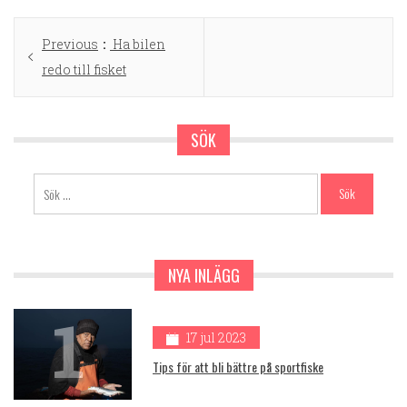
Inläggsnavigering
Previous
Previous
Ha bilen
post:
redo till fisket
SÖK
Sök
efter:
NYA INLÄGG
1
17 jul 2023
Tips för att bli bättre på sportfiske