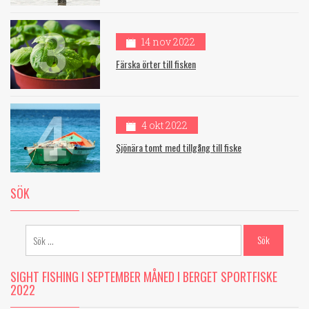
3
14 nov 2022
Färska örter till fisken
4
4 okt 2022
Sjönära tomt med tillgång till fiske
SÖK
Sök
efter:
SIGHT FISHING I SEPTEMBER MÅNED I BERGET SPORTFISKE
2022