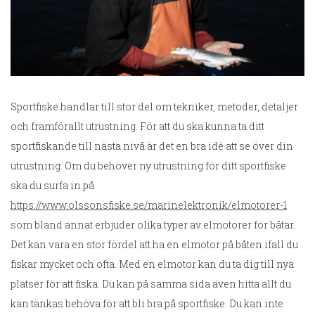
Sportfiske handlar till stor del om tekniker, metoder, detaljer
och framförallt utrustning. För att du ska kunna ta ditt
sportfiskande till nästa nivå är det en bra idé att se över din
utrustning. Om du behöver ny utrustning för ditt sportfiske
ska du surfa in på
https://www.olssonsfiske.se/marinelektronik/elmotorer-1
som bland annat erbjuder olika typer av elmotorer för båtar.
Det kan vara en stor fördel att ha en elmotor på båten ifall du
fiskar mycket och ofta. Med en elmotor kan du ta dig till nya
platser för att fiska. Du kan på samma sida även hitta allt du
kan tänkas behöva för att bli bra på sportfiske. Du kan inte